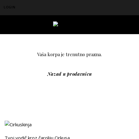
LOGIN
Vaša korpa je trenutno prazna.
Nazad u prodavnicu
Tvoj vodič kroz čaroliju Cirkusa.